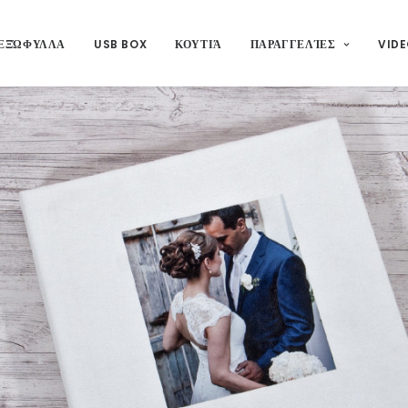
ΕΞΏΦΥΛΛΑ
USB BOX
ΚΟΥΤΙΆ
ΠΑΡΑΓΓΕΛΊΕΣ
VIDE